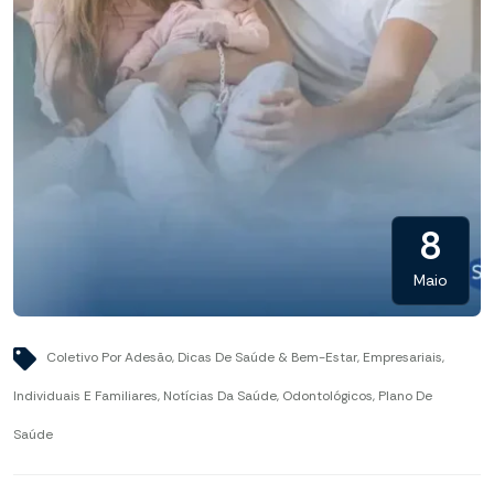
8
Maio
Coletivo Por Adesão
,
Dicas De Saúde & Bem-Estar
,
Empresariais
,
Individuais E Familiares
,
Notícias Da Saúde
,
Odontológicos
,
Plano De
Saúde