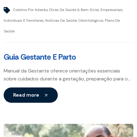
Coletivo Por Adesão
,
Dicas De Saúde & Bem-Estar
,
Empresariais
,
Individuais E Familiares
,
Notícias Da Saúde
,
Odontológicos
,
Plano De
Saúde
Guia Gestante E Parto
Manual da Gestante oferece orientações essenciais
sobre cuidados durante a gestação, preparação para o
parto e desenvolvimento saudável do bebê, garantindo
bem-estar físico e emocional
Read more