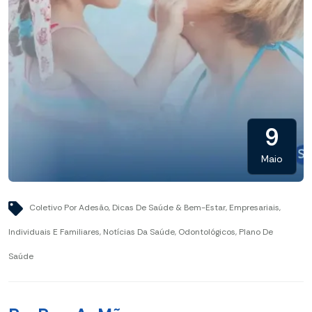
9
Maio
Coletivo Por Adesão
,
Dicas De Saúde & Bem-Estar
,
Empresariais
,
Individuais E Familiares
,
Notícias Da Saúde
,
Odontológicos
,
Plano De
Saúde