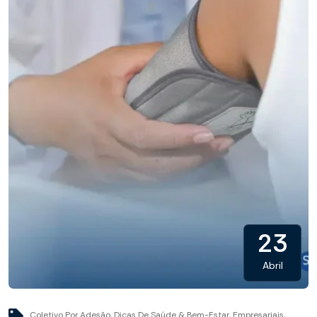
23
Abril
Coletivo Por Adesão
,
Dicas De Saúde & Bem-Estar
,
Empresariais
,