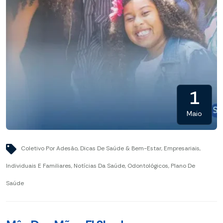
1
Maio
Coletivo Por Adesão
,
Dicas De Saúde & Bem-Estar
,
Empresariais
,
Individuais E Familiares
,
Notícias Da Saúde
,
Odontológicos
,
Plano De
Saúde