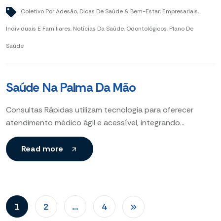
Coletivo Por Adesão
,
Dicas De Saúde & Bem-Estar
,
Empresariais
,
Individuais E Familiares
,
Notícias Da Saúde
,
Odontológicos
,
Plano De
Saúde
Saúde Na Palma Da Mão
Consultas Rápidas utilizam tecnologia para oferecer
atendimento médico ágil e acessível, integrando
dispositivos móveis, inteligência artificial e monitoramento
remoto para melhorar a experiência e eficiência
Read more
1
2
…
4