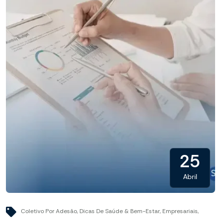
25
Abril
Coletivo Por Adesão
,
Dicas De Saúde & Bem-Estar
,
Empresariais
,