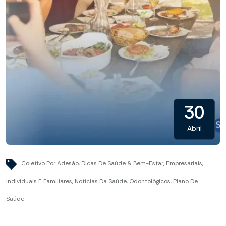
30
Abril
Coletivo Por Adesão
,
Dicas De Saúde & Bem-Estar
,
Empresariais
,
Individuais E Familiares
,
Notícias Da Saúde
,
Odontológicos
,
Plano De
Saúde