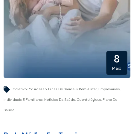
8
Maio
Coletivo Por Adesão
,
Dicas De Saúde & Bem-Estar
,
Empresariais
,
Individuais E Familiares
,
Notícias Da Saúde
,
Odontológicos
,
Plano De
Saúde