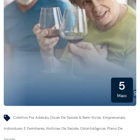
5
Maio
Coletivo Por Adesão
,
Dicas De Saúde & Bem-Estar
,
Empresariais
,
Individuais E Familiares
,
Notícias Da Saúde
,
Odontológicos
,
Plano De
Saúde