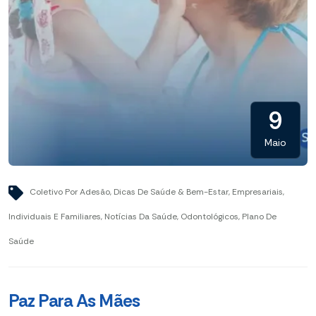
9
Maio
Coletivo Por Adesão
,
Dicas De Saúde & Bem-Estar
,
Empresariais
,
Individuais E Familiares
,
Notícias Da Saúde
,
Odontológicos
,
Plano De
Saúde
Paz Para As Mães