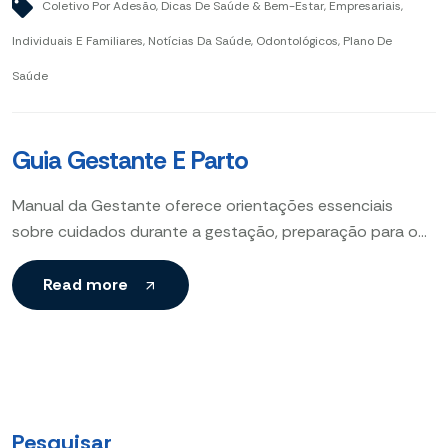
Coletivo Por Adesão
,
Dicas De Saúde & Bem-Estar
,
Empresariais
,
Individuais E Familiares
,
Notícias Da Saúde
,
Odontológicos
,
Plano De
Saúde
Guia Gestante E Parto
Manual da Gestante oferece orientações essenciais
sobre cuidados durante a gestação, preparação para o
parto e desenvolvimento saudável do bebê, garantindo
bem-estar físico e emocional
Read more
Pesquisar