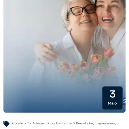
3
Maio
Coletivo Por Adesão
,
Dicas De Saúde & Bem-Estar
,
Empresariais
,