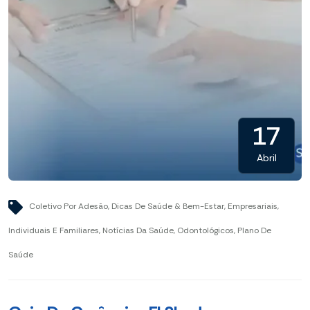
17
Abril
Coletivo Por Adesão
,
Dicas De Saúde & Bem-Estar
,
Empresariais
,
Individuais E Familiares
,
Notícias Da Saúde
,
Odontológicos
,
Plano De
Saúde