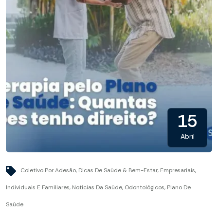
15
Abril
Coletivo Por Adesão
,
Dicas De Saúde & Bem-Estar
,
Empresariais
,
Individuais E Familiares
,
Notícias Da Saúde
,
Odontológicos
,
Plano De
Saúde