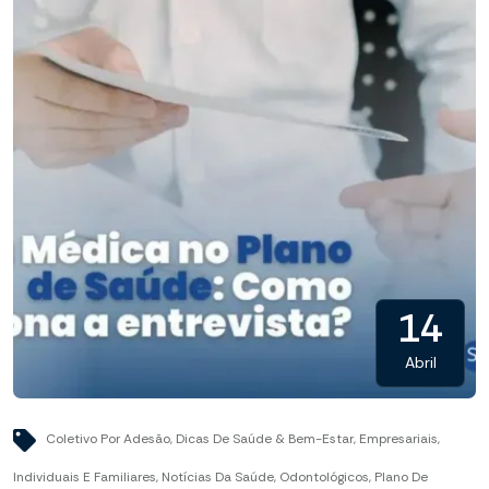
14
Abril
Coletivo Por Adesão
,
Dicas De Saúde & Bem-Estar
,
Empresariais
,
Individuais E Familiares
,
Notícias Da Saúde
,
Odontológicos
,
Plano De