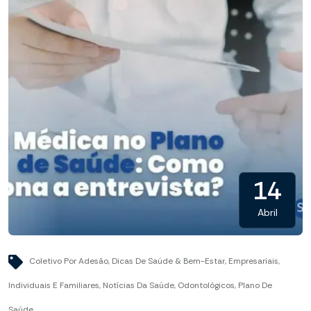
14
Abril
Coletivo Por Adesão
,
Dicas De Saúde & Bem-Estar
,
Empresariais
,
Individuais E Familiares
,
Notícias Da Saúde
,
Odontológicos
,
Plano De
Saúde