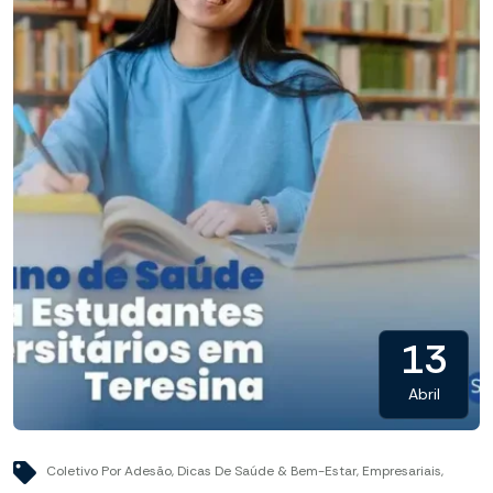
13
Abril
Coletivo Por Adesão
,
Dicas De Saúde & Bem-Estar
,
Empresariais
,