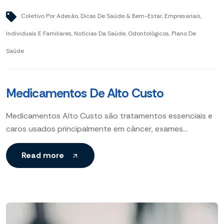
Coletivo Por Adesão
,
Dicas De Saúde & Bem-Estar
,
Empresariais
,
Individuais E Familiares
,
Notícias Da Saúde
,
Odontológicos
,
Plano De
Saúde
Medicamentos De Alto Custo
Medicamentos Alto Custo são tratamentos essenciais e
caros usados principalmente em câncer, exames
diagnósticos complexos e garantidos por direitos do
paciente para assegurar acesso a
Read more