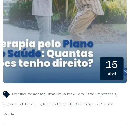
15
Abril
Coletivo Por Adesão
,
Dicas De Saúde & Bem-Estar
,
Empresariais
,
Individuais E Familiares
,
Notícias Da Saúde
,
Odontológicos
,
Plano De
Saúde