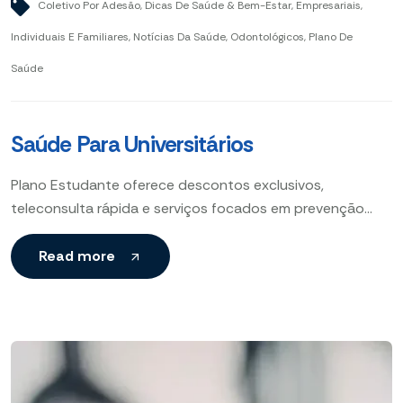
Coletivo Por Adesão
,
Dicas De Saúde & Bem-Estar
,
Empresariais
,
Individuais E Familiares
,
Notícias Da Saúde
,
Odontológicos
,
Plano De
Saúde
Saúde Para Universitários
Plano Estudante oferece descontos exclusivos,
teleconsulta rápida e serviços focados em prevenção
para garantir saúde acessível e eficiente aos
universitários. Desconto para estudante , Teleconsulta
Read more