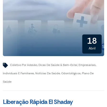
18
Abril
Coletivo Por Adesão
,
Dicas De Saúde & Bem-Estar
,
Empresariais
,
Individuais E Familiares
,
Notícias Da Saúde
,
Odontológicos
,
Plano De
Saúde
Liberação Rápida El Shaday